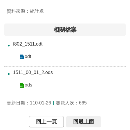
介
資料來源：統計處
主
題
相關檔案
政
策
f802_1511.odt
訊
odt
息
快
遞
1511_00_01_2.ods
主
ods
題
服
瀏覽人次：
更新日期：110-01-26
665
務
互
回上一頁
回最上面
動