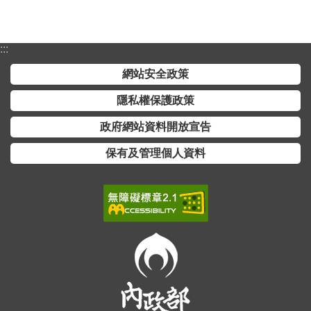
交
流
:::
回
首
網站安全政策
頁
隱私權保護政策
網
政府網站資料開放宣告
站
導
保有及管理個人資料
覽
民
意
信
箱
雙
語