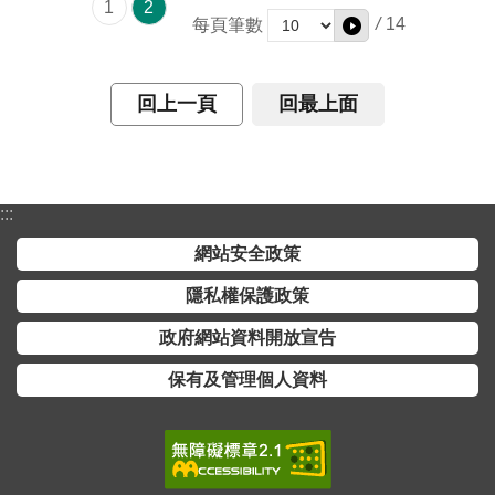
1
2
介
/
14
每頁筆數
主
題
回上一頁
回最上面
政
策
訊
:::
息
快
網站安全政策
遞
隱私權保護政策
主
政府網站資料開放宣告
題
服
保有及管理個人資料
務
互
動