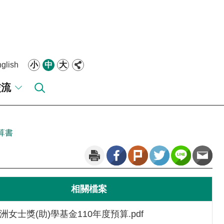
glish
小
中
大
交流
算書
相關檔案
洲女士獎(助)學基金110年度預算.pdf