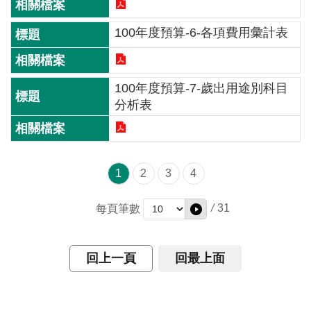
交
流
100年度預算-6-各項費用彙計表
回
首
頁
100年度預算-7-歲出用途別科目
分析表
網
站
導
覽
1
2
3
4
民
/
31
每頁筆數
意
信
箱
回上一頁
回最上面
雙
語