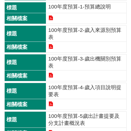
介
100年度預算-1-預算總說明
主
題
100年度預算-2-歲入來源別預算
政
表
策
訊
息
100年度預算-3-歲出機關別預算
快
表
遞
主
100年度預算-4-歲入項目說明提
題
要表
服
務
100年度預算-5歲出計畫提要及
互
分支計畫概況表
動