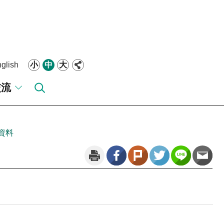
glish
小
中
大
交流
資料