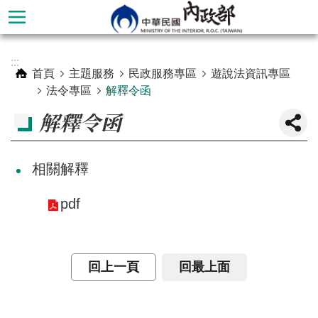
跳到主要內容區塊
進
:::
階
首頁
主題服務
民政服務專區
遊說法資訊專區
搜
法令專區
解釋令函
尋
解釋令函
相關解釋
pdf
回上一頁
回最上面
本
部
簡