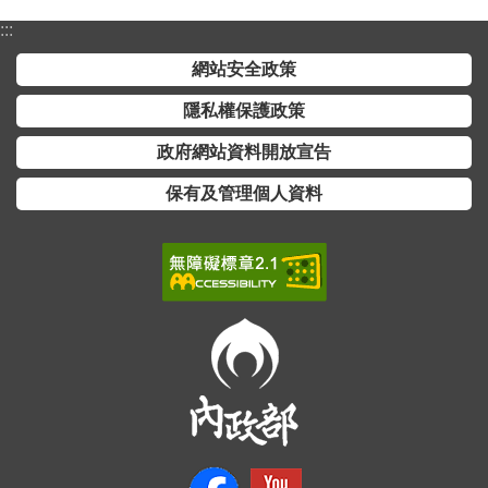
介
:::
主
網站安全政策
題
隱私權保護政策
政
策
政府網站資料開放宣告
訊
保有及管理個人資料
息
快
遞
主
題
服
務
互
動