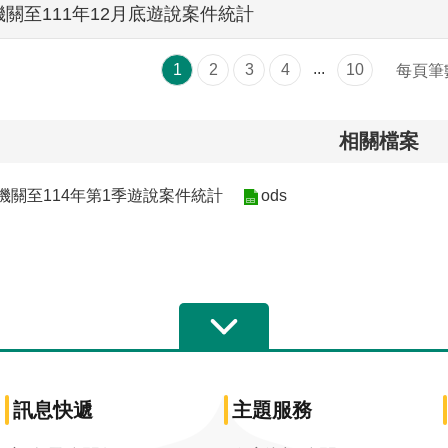
關至111年12月底遊說案件統計
...
1
2
3
4
10
每頁筆
相關檔案
機關至114年第1季遊說案件統計
ods
訊息快遞
主題服務