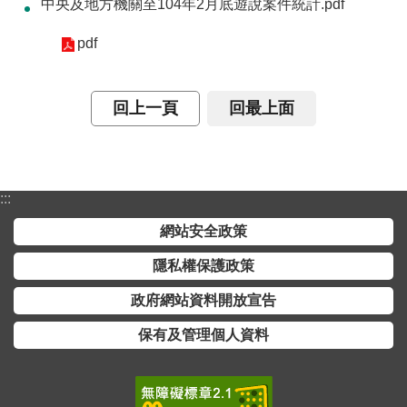
中央及地方機關至104年2月底遊說案件統計.pdf
介
pdf
主
題
政
回上一頁
回最上面
策
訊
息
:::
快
遞
網站安全政策
主
隱私權保護政策
題
政府網站資料開放宣告
服
務
保有及管理個人資料
互
動