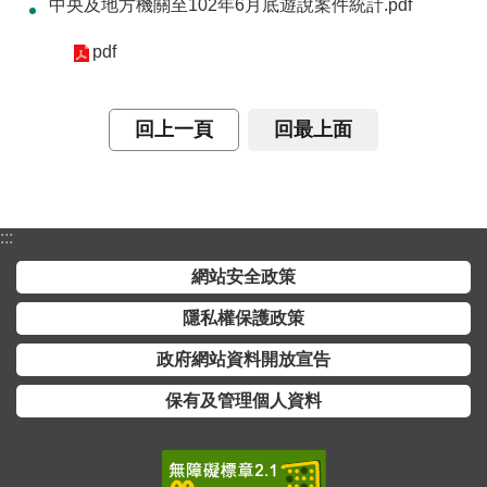
中央及地方機關至102年6月底遊說案件統計.pdf
介
pdf
主
題
政
回上一頁
回最上面
策
訊
息
:::
快
遞
網站安全政策
主
隱私權保護政策
題
政府網站資料開放宣告
服
務
保有及管理個人資料
互
動