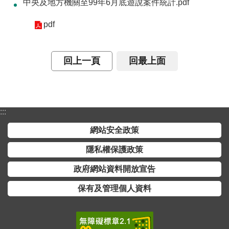
中央及地方機關至99年6月底遊說案件統計.pdf
介
pdf
主
題
政
回上一頁
回最上面
策
訊
息
:::
快
遞
網站安全政策
主
隱私權保護政策
題
政府網站資料開放宣告
服
務
保有及管理個人資料
互
動