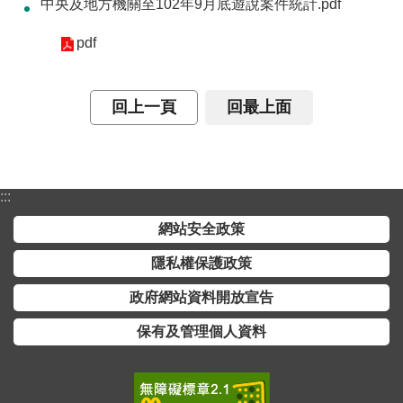
中央及地方機關至102年9月底遊說案件統計.pdf
介
pdf
主
題
政
回上一頁
回最上面
策
訊
息
:::
快
遞
網站安全政策
主
隱私權保護政策
題
政府網站資料開放宣告
服
務
保有及管理個人資料
互
動