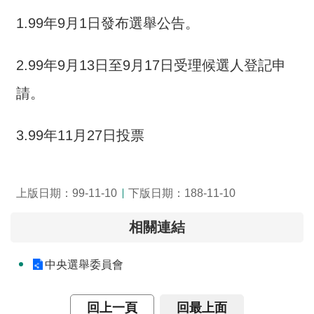
交
流
1.99年9月1日發布選舉公告。
回
2.99年9月13日至9月17日受理候選人登記申
首
頁
請。
網
3.99年11月27日投票
站
導
覽
上版日期：99-11-10
下版日期：188-11-10
民
意
相關連結
信
箱
中央選舉委員會
雙
語
回上一頁
回最上面