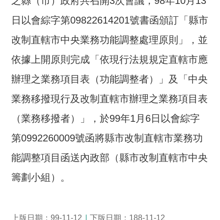
之縣（市）政府共召開3次會議，98年10月13
介
日以會綜字第09822614201號書函頒訂「縣市
主
改制直轄市中央業務功能調整處理原則」，並
題
政
依據上開原則完成「依現行法規規定直轄市應
策
辦理之業務項目表（功能調整者）」及「中央
訊
業務移撥現行及改制直轄市辦理之業務項目表
息
快
（業務移撥者）」，於99年1月6日以會綜字
遞
第0992260009號函將縣市改制直轄市業務功
主
題
能調整項目函送內政部（縣市改制直轄市中央
服
籌劃小組）。
務
互
動
上版日期：99-11-12
下版日期：188-11-12