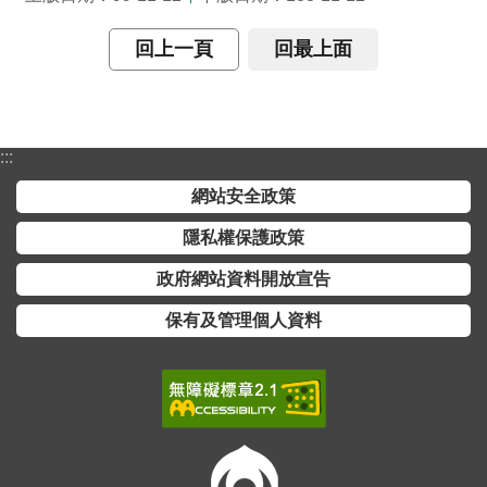
交
流
回上一頁
回最上面
回
首
頁
:::
網
網站安全政策
站
導
隱私權保護政策
覽
政府網站資料開放宣告
民
保有及管理個人資料
意
信
箱
雙
語