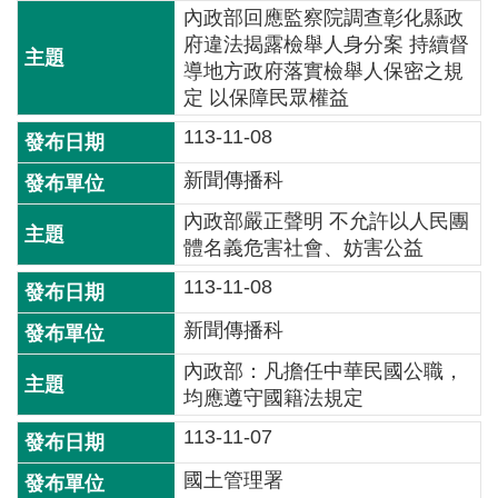
內政部回應監察院調查彰化縣政
介
府違法揭露檢舉人身分案 持續督
主
導地方政府落實檢舉人保密之規
題
定 以保障民眾權益
政
113-11-08
策
新聞傳播科
訊
內政部嚴正聲明 不允許以人民團
息
體名義危害社會、妨害公益
快
遞
113-11-08
主
新聞傳播科
題
內政部：凡擔任中華民國公職，
服
均應遵守國籍法規定
務
113-11-07
互
動
國土管理署