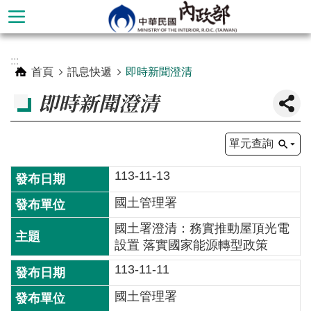
跳到主要內容區塊
進
:::
階
首頁
訊息快遞
即時新聞澄清
搜
即時新聞澄清
尋
單元查詢
113-11-13
國土管理署
國土署澄清：務實推動屋頂光電
設置 落實國家能源轉型政策
113-11-11
本
部
國土管理署
簡