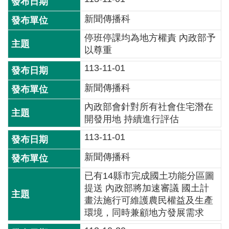
詞
彙
新聞傳播科
停班停課均為地方權責 內政部予
常
以尊重
見
問
113-11-01
答
新聞傳播科
電
內政部會針對所有社會住宅潛在
子
開發用地 持續進行評估
報
113-11-01
RSS
新聞傳播科
已有14縣市完成國土功能分區圖
English
提送 內政部將加速審議 國土計
畫法施行可維護農民權益及生產
網
環境，同時兼顧地方發展需求
站
安