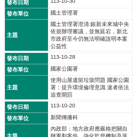
113-10-30
全
國土管理署
政
策
國土管理署澄清:銀新未來城中央
依規辦理審議，並無延宕，新北
隱
市政府至今仍無法明確說明本案
私
公益性
權
113-10-28
保
護
國家公園署
政
策
使用山屋遺留垃圾問題 國家公園
署：提升環境倫理意識 違者依法
政
追查開罰
府
113-10-20
網
站
新聞傳播科
資
內政部：地方政府應嚴格把關自
料
辦重劃案件，強化監督機制及落