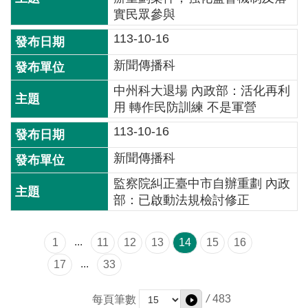
開
實民眾參與
放
宣
113-10-16
告
新聞傳播科
保
中州科大退場 內政部：活化再利
有
用 轉作民防訓練 不是軍營
及
113-10-16
管
理
新聞傳播科
個
人
監察院糾正臺中市自辦重劃 內政
資
部：已啟動法規檢討修正
料
...
1
11
12
13
14
15
16
...
17
33
/
483
每頁筆數