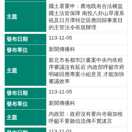
交
國土署重申：農地既有合法權益
流
國土法皆保障 南投八卦山旱灌系
統及日月潭特定區應回歸事業目
回
的主管法令依規辦理
首
頁
113-11-05
新聞傳播科
網
站
新北市各都市計畫案中央均依程
導
序審議沒有延宕 內政部呼籲市府
覽
明確回應專案小組意見 才能加快
審議效率
民
113-11-05
意
信
新聞傳播科
箱
內政部：政府沒有要向寺廟加稅
雙
呼籲不要聽信流傳不實謠言
語
113-11-01