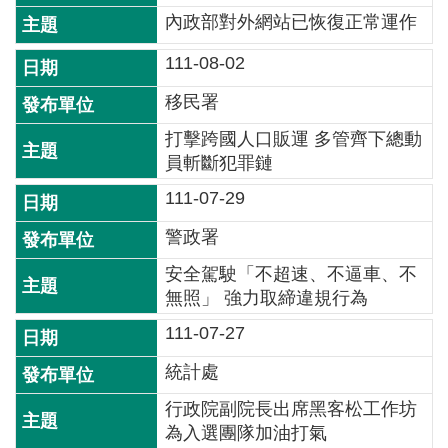
全
內政部對外網站已恢復正常運作
政
111-08-02
策
移民署
隱
私
打擊跨國人口販運 多管齊下總動
權
員斬斷犯罪鏈
保
111-07-29
護
政
警政署
策
安全駕駛「不超速、不逼車、不
無照」 強力取締違規行為
政
府
111-07-27
網
統計處
站
資
行政院副院長出席黑客松工作坊
料
為入選團隊加油打氣