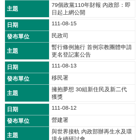
79個政黨110年財報 內政部：即
介
日起上網公開
主
111-08-15
題
政
民政司
策
暫行條例施行 首例宗教團體申請
更名登記案公告
訊
息
111-08-13
快
遞
移民署
擁抱夢想 30組新住民及新二代
主
獲獎
題
服
111-08-12
務
營建署
互
與世界接軌 內政部辦再生水及環
動
境永續研討會