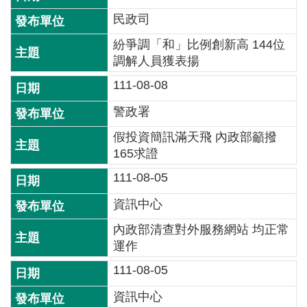
詞
民政司
彙
紛爭調「和」比例創新高 144位
常
調解人員獲表揚
見
111-08-08
問
答
警政署
假投資簡訊滿天飛 內政部籲撥
電
165求證
子
報
111-08-05
資訊中心
RSS
內政部清查對外服務網站 均正常
English
運作
111-08-05
網
站
資訊中心
安