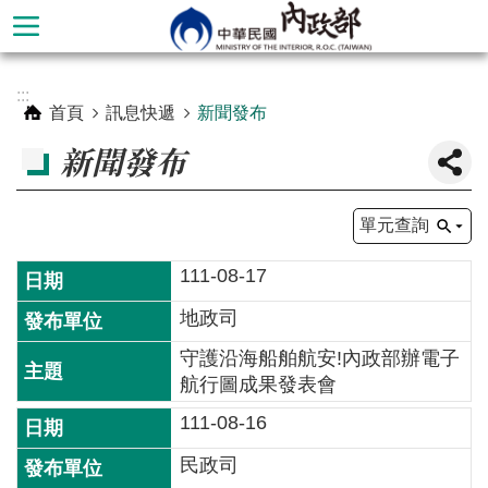
跳到主要內容區塊
進
:::
階
首頁
訊息快遞
新聞發布
搜
新聞發布
尋
單元查詢
111-08-17
地政司
守護沿海船舶航安!內政部辦電子
航行圖成果發表會
111-08-16
本
部
民政司
簡