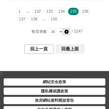
開
放
...
1
132
133
134
135
136
宣
告
...
137
138
150
保
/
2247
每頁筆數
有
及
管
回上一頁
回最上面
理
個
人
資
:::
料
網站安全政策
隱私權保護政策
政府網站資料開放宣告