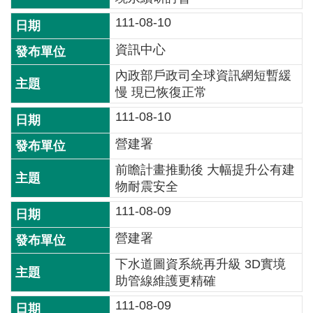
交
流
111-08-10
資訊中心
回
首
內政部戶政司全球資訊網短暫緩
頁
慢 現已恢復正常
111-08-10
網
站
營建署
導
覽
前瞻計畫推動後 大幅提升公有建
物耐震安全
民
111-08-09
意
信
營建署
箱
下水道圖資系統再升級 3D實境
助管線維護更精確
雙
語
111-08-09