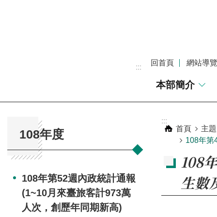
跳到主要內容區塊
回首頁
網站導
:::
本部簡介
:::
:::
首頁
主題
108年度
108年
108
生數
108年第52週內政統計通報
(1~10月來臺旅客計973萬
人次，創歷年同期新高)