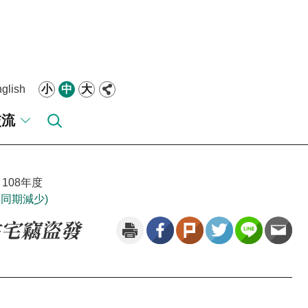
glish
小
中
大
交流
108年度
年同期減少)
住宅竊盜發