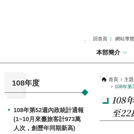
跳到主要內容區塊
回首頁
網站導
:::
本部簡介
:::
:::
首頁
主題
108年度
108年第
108
至22
108年第52週內政統計通報
(1~10月來臺旅客計973萬
人次，創歷年同期新高)