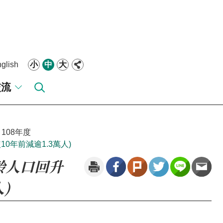
glish
小
中
大
交流
108年度
10年前減逾1.3萬人)
學齡人口回升
)