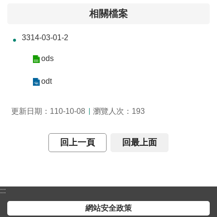
介
相關檔案
主
3314-03-01-2
題
政
ods
策
odt
訊
息
快
瀏覽人次：
更新日期：110-10-08
193
遞
主
回上一頁
回最上面
題
服
務
:::
互
動
網站安全政策