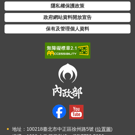
交
隱私權保護政策
流
政府網站資料開放宣告
回
保有及管理個人資料
首
頁
網
站
導
覽
民
意
信
箱
雙
地址：100218臺北市中正區徐州路5號 (
位置圖
)
語