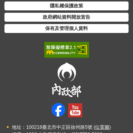
交
隱私權保護政策
流
政府網站資料開放宣告
回
保有及管理個人資料
首
頁
網
站
導
覽
民
意
信
箱
雙
地址：100218臺北市中正區徐州路5號 (
位置圖
)
語