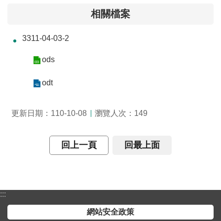
介
相關檔案
主
3311-04-03-2
題
政
ods
策
odt
訊
息
快
瀏覽人次：
更新日期：110-10-08
149
遞
主
回上一頁
回最上面
題
服
務
:::
互
動
網站安全政策