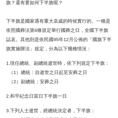
旗？還有要如何下半旗呢？
介
主
下半旗是國家遇有重大哀戚的時候實行的。一種是
題
政
依照國葬法第6條規定舉行國葬之日，全國下半旗
策
誌哀。其他則是依民國95年12月公佈的「國旗下半
訊
旗實施辦法」規定，分為以下幾種情況：
息
快
1.現任總統、副總統逝世時，依下列規定下半旗：
遞
（1）總統：自逝世之日起至安葬之日
主
（2）副總統：安葬之日
題
服
務
2.和平紀念日當日下半旗一日
互
3.下列人士逝世，經總統決定者，下半旗：
動