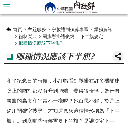
跳到主要內容區塊
進
:::
階
首頁
主題服務
宗教禮制殯葬專區
業務資訊
搜
禮制榮典
國旗懸掛禮儀網
下半旗規定
尋
哪種情況應該下半旗?
哪種情況應該下半旗?
和平紀念日的時候，小紅帽看到懸掛在許多機關建
築上的國旗都沒有升到頂端，覺得很奇怪，為什麼
國旗的高度和平常不一樣呢？她百思不解，於是上
網用關鍵字搜尋，才知道原來這種情形稱為「下半
本
部
旗」。到底哪些時候需要下半旗？是誰決定下半
簡