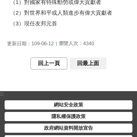
交
（1）對國家有特殊勳勞或偉大貢獻者
流
（2）對世界和平或人類進步有偉大貢獻者
回
（3）現任友邦元首
首
頁
瀏覽人次：
更新日期：109-06-12
4340
網
站
回上一頁
回最上面
導
覽
民
:::
意
信
網站安全政策
箱
隱私權保護政策
雙
政府網站資料開放宣告
語