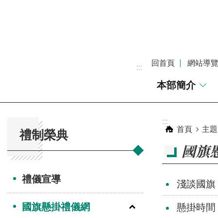
跳到主要內容區塊
回首頁
網站導
:::
本部簡介
:::
:::
首頁
主題
禮制榮典
國旗
禮儀宣導
淺談國旗
國旗懸掛禮儀網
懸掛時間