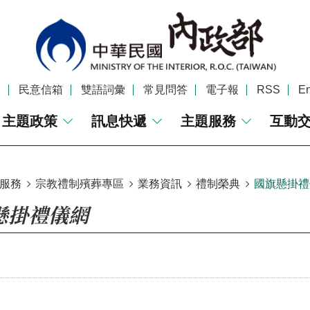
覽
民意信箱
雙語詞彙
常見問答
電子報
RSS
En
主題政策
訊息快遞
主題服務
互動
服務
宗教禮制殯葬專區
業務資訊
禮制榮典
國旗懸掛禮
懸掛禮儀網