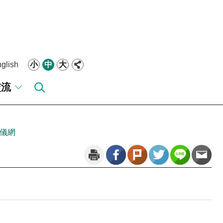
glish
小
中
大
交流
儀網