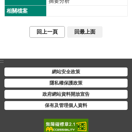
摘要分析
介
主
題
回上一頁
回最上面
政
策
訊
息
:::
快
網站安全政策
遞
隱私權保護政策
主
題
政府網站資料開放宣告
服
保有及管理個人資料
務
互
動