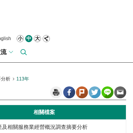
glish
小
中
大
交流
要分析
113年
相關檔案
動產及相關服務業經營概況調查摘要分析