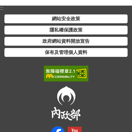
介
:::
主
網站安全政策
題
隱私權保護政策
政
策
政府網站資料開放宣告
訊
保有及管理個人資料
息
快
遞
主
題
服
務
互
動