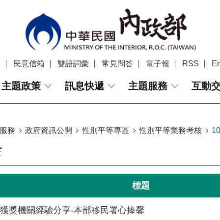
覽
民意信箱
雙語詞彙
常見問答
電子報
RSS
En
主題政策
訊息快遞
主題服務
互動
服務
政府資訊公開
性別平等專區
性別平等業務考核
1
年
標題
獎獲獎機關經驗分享-本部移民署心捧馨