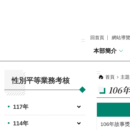
跳到主要內容區塊
回首頁
網站導
:::
本部簡介
:::
:::
首頁
主題
性別平等業務考核
106
117年
114年
106年故事