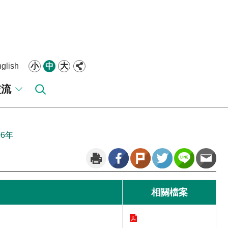
glish
小
中
大
交流
06年
相關檔案