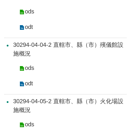
開
放
ods
宣
告
odt
保
有
30294-04-04-2 直轄市、縣（市）殯儀館設
及
施概況
管
理
ods
個
人
odt
資
料
30294-04-05-2 直轄市、縣（市）火化場設
施概況
ods