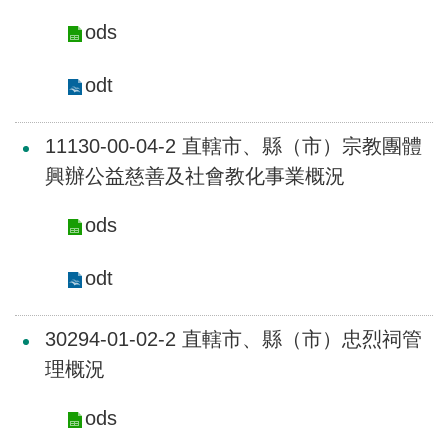
交
流
ods
回
odt
首
頁
11130-00-04-2 直轄市、縣（市）宗教團體
網
興辦公益慈善及社會教化事業概況
站
導
ods
覽
odt
民
意
30294-01-02-2 直轄市、縣（市）忠烈祠管
信
箱
理概況
雙
ods
語