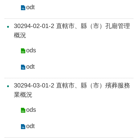
詞
odt
彙
常
30294-02-01-2 直轄市、縣（市）孔廟管理
見
概況
問
答
ods
電
odt
子
報
30294-03-01-2 直轄市、縣（市）殯葬服務
RSS
業概況
English
ods
網
odt
站
安