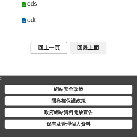
交
ods
流
odt
回
首
頁
回上一頁
回最上面
網
站
導
覽
:::
民
網站安全政策
意
隱私權保護政策
信
箱
政府網站資料開放宣告
保有及管理個人資料
雙
語