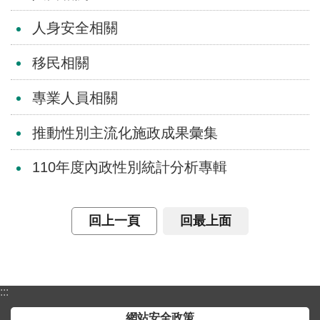
介
人身安全相關
主
移民相關
題
政
專業人員相關
策
訊
推動性別主流化施政成果彙集
息
快
110年度內政性別統計分析專輯
遞
主
回上一頁
回最上面
題
服
務
互
:::
動
網站安全政策