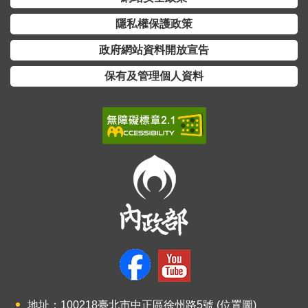
交
流
隱私權保護政策
政府網站資料開放宣告
回
首
保有及管理個人資料
頁
網
站
導
覽
民
意
信
箱
雙
語
地址：100218臺北市中正區徐州路5號 (
位置圖
)