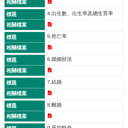
介
4.出生數、出生率及總生育率
主
題
政
5.死亡率
策
訊
息
6.婚姻狀況
快
遞
7.結婚
主
題
服
務
8.離婚
互
動
9.平均餘命