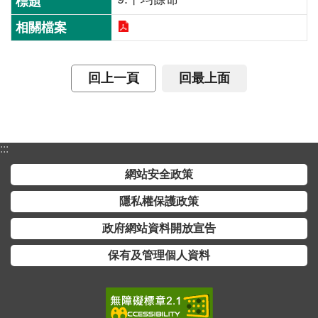
交
流
回
首
回上一頁
回最上面
頁
網
站
:::
導
覽
網站安全政策
隱私權保護政策
民
意
政府網站資料開放宣告
信
保有及管理個人資料
箱
雙
語