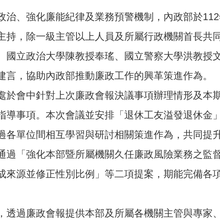
政治、強化廉能紀律及業務預警機制，內政部於112年
主持，除一級主管以上人員及所屬行政機關首長共
、國立政治大學陳教授奉瑤、國立警察大學洪教授
建言，協助內政部推動廉政工作的興革策進作為。
處於會中針對上次廉政會報決議事項辦理情形及本
指導事項。本次會議並安排「退休工友溢發退休金
過各單位間相互學習與研討相關策進作為，共同提
通過「強化本部暨所屬機關久任廉政風險業務之監
成來源並修正性別比例」等二項提案，期能完備各
，透過廉政會報提供本部及所屬各機關主管與專家