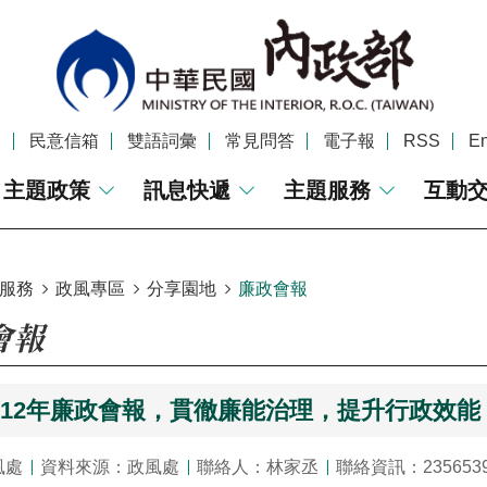
覽
民意信箱
雙語詞彙
常見問答
電子報
RSS
En
主題政策
訊息快遞
主題服務
互動
服務
政風專區
分享園地
廉政會報
會報
112年廉政會報，貫徹廉能治理，提升行政效能
風處
資料來源：政風處
聯絡人：林家丞
聯絡資訊：235653