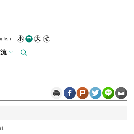
glish
小
中
大
交流
91