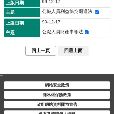
交
99-12-17
流
公職人員利益衝突迴避法
回
99-12-17
首
頁
公職人員財產申報法
網
站
回上一頁
回最上面
導
覽
民
:::
意
網站安全政策
信
箱
隱私權保護政策
雙
政府網站資料開放宣告
語