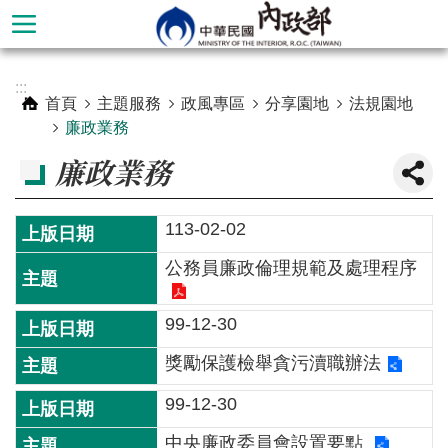
跳到主要內容區塊
進
:::
階
首頁
主題服務
政風專區
分享園地
法規園地
搜
廉政業務
尋
廉政業務
113-02-02
公務員廉政倫理規範及處理程序
99-12-30
獎勵保護檢舉貪污瀆職辦法
本
99-12-30
部
中央廉政委員會設置要點
簡