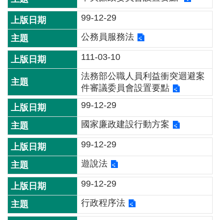
介
99-12-29
主
公務員服務法
題
政
111-03-10
策
法務部公職人員利益衝突迴避案
訊
件審議委員會設置要點
息
99-12-29
快
遞
國家廉政建設行動方案
主
99-12-29
題
遊說法
服
務
99-12-29
互
行政程序法
動