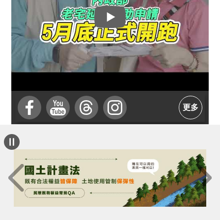
介
主
題
政
策
訊
息
更多
快
遞
主
題
服
務
互
動