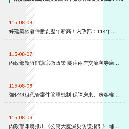
全
定，將依法追究。內政部指出，目前業者包租代管業務
政
維持正常運作，另在週四(8/6)與各縣市政府召開會議瞭
策
115-08-08
解，尚無接獲民眾相關陳情。國家住都中心及各地方政
府將密切掌握業者案件執行情形，並依契約及相關規定
綠建築核發件數創歷年新高！內政部：114年綠建築標章及候選綠建築證書共1,342件
隱
督導業者履行責任。內政部亦已建立國家住都中心及各
私
地方政府專案 ...更多
權
保
115-08-07
護
內政部新竹開講宗教政策 關注兩岸交流與寺廟產權
政
策
115-08-06
政
強化包租代管案件管理機制 保障房東、房客權益 中央地方成立專案聯繫與諮詢服務窗口
府
網
站
資
115-08-06
料
內政部即將推出《公寓大廈減災防護指引》 輔導成立社區自主防災隊 9月份紙本發送各管委會