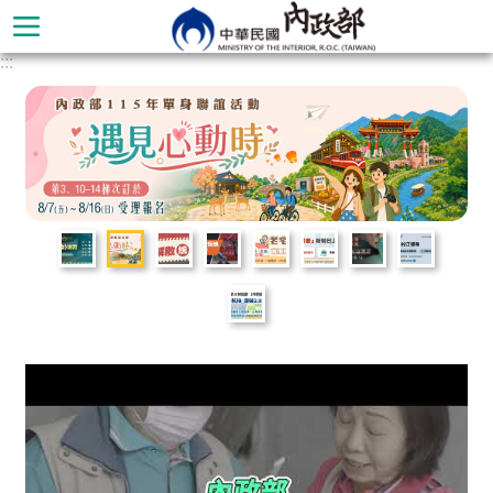
跳到主要內容區塊
:::
進
階
搜
尋
本
部
簡