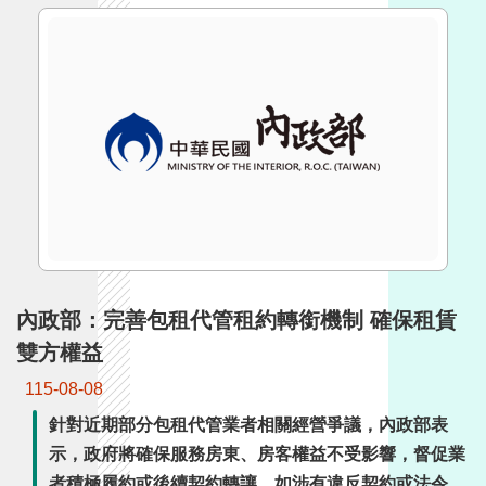
詞
彙
常
見
問
答
電
子
報
內政部：完善包租代管租約轉銜機制 確保租賃
RSS
雙方權益
English
115-08-08
針對近期部分包租代管業者相關經營爭議，內政部表
網
站
示，政府將確保服務房東、房客權益不受影響，督促業
安
者積極履約或後續契約轉讓，如涉有違反契約或法令規