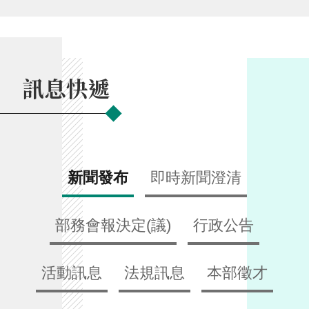
交
流
回
首
訊息快遞
頁
網
站
導
覽
新聞發布
即時新聞澄清
民
意
部務會報決定(議)
行政公告
信
箱
活動訊息
法規訊息
本部徵才
雙
語