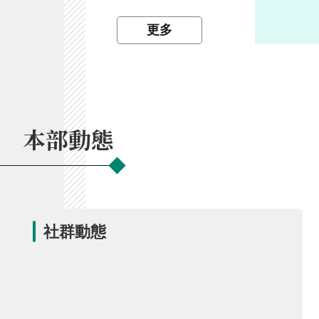
開
放
更多
宣
告
保
有
及
本部動態
管
理
個
人
資
料
社群動態