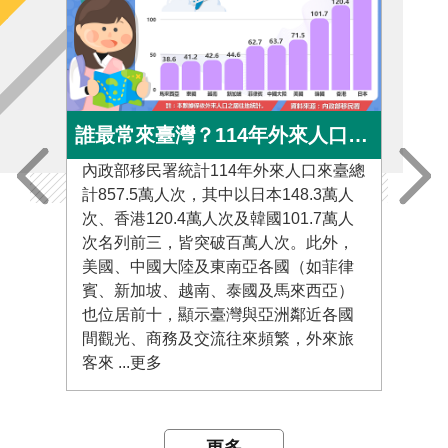
誰最常來臺灣？114年外來人口來臺人次Top 10大公開
內政部移民署統計114年外來人口來臺總
內政
計857.5萬人次，其中以日本148.3萬人
1,
次、香港120.4萬人次及韓國101.7萬人
日本
次名列前三，皆突破百萬人次。此外，
為中
美國、中國大陸及東南亞各國（如菲律
人次
賓、新加坡、越南、泰國及馬來西亞）
人次
也位居前十，顯示臺灣與亞洲鄰近各國
次。
間觀光、商務及交流往來頻繁，外來旅
置新
客來 ...更多