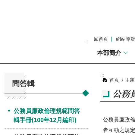
跳到主要內容區塊
回首頁
網站導
:::
本部簡介
:::
:::
首頁
主題
問答輯
公務員
公務員廉政倫理規範問答
輯手冊(100年12月編印)
公務員廉政倫
者互動之規