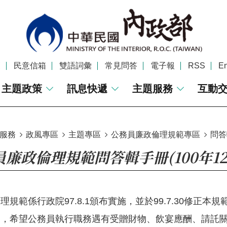
覽
民意信箱
雙語詞彙
常見問答
電子報
RSS
En
主題政策
訊息快遞
主題服務
互動
服務
政風專區
主題專區
公務員廉政倫理規範專區
問答
廉政倫理規範問答輯手冊(100年1
理規範係行政院97.8.1頒布實施，並於99.7.30修
定，希望公務員執行職務遇有受贈財物、飲宴應酬、請託