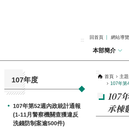
跳到主要內容區塊
回首頁
網站導
:::
本部簡介
:::
:::
首頁
主題
107年度
107年
107
承棟數
107年第52週內政統計通報
(1-11月警察機關查獲違反
洗錢防制案逾500件)