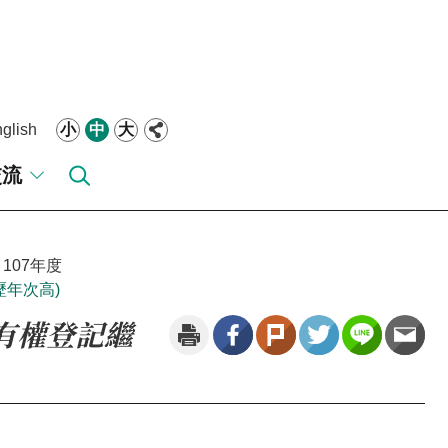
glish
小
中
大
交流
107年度
歷年次高)
所有權登記繼