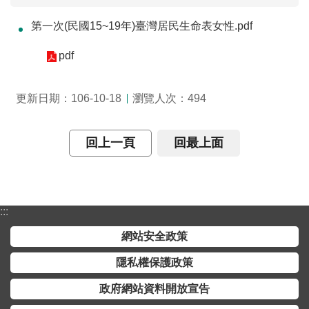
介
第一次(民國15~19年)臺灣居民生命表女性.pdf
主
pdf
題
政
策
瀏覽人次：
更新日期：106-10-18
494
訊
息
回上一頁
回最上面
快
遞
主
:::
題
服
網站安全政策
務
隱私權保護政策
互
政府網站資料開放宣告
動