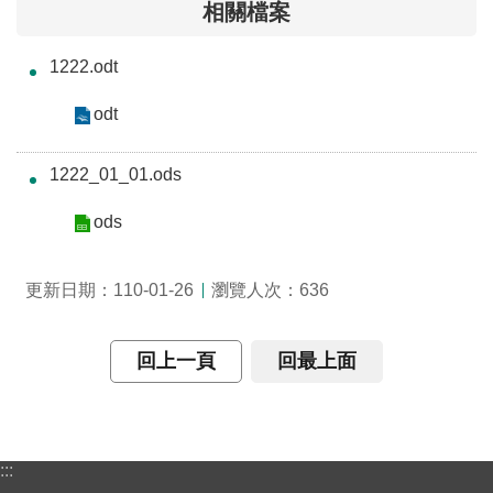
相關檔案
介
1222.odt
主
題
odt
政
策
1222_01_01.ods
訊
息
ods
快
遞
瀏覽人次：
更新日期：110-01-26
636
主
題
回上一頁
回最上面
服
務
互
動
:::