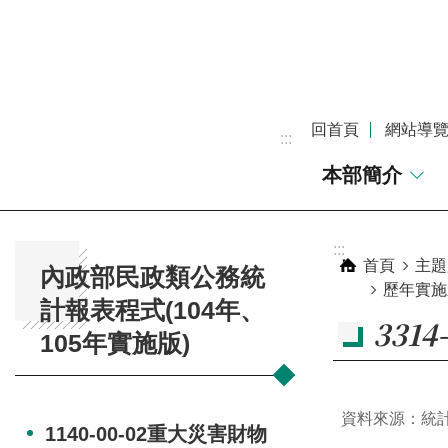
跳到主要內容區塊
回首頁
網站導
:::
本部簡介
:::
:::
首頁
主題
內政部民政類公務統
歷年實施
計報表程式(104年、
331
105年實施版)
資料來源：統
1140-00-02重大災害財物