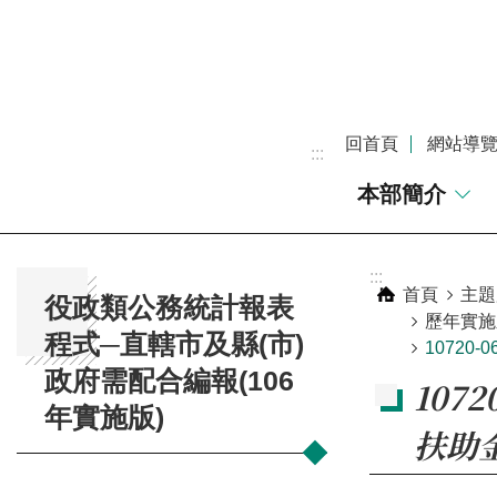
跳到主要內容區塊
回首頁
網站導
:::
本部簡介
:::
:::
首頁
主題
役政類公務統計報表
歷年實施
程式─直轄市及縣(市)
10720
政府需配合編報(106
107
年實施版)
扶助