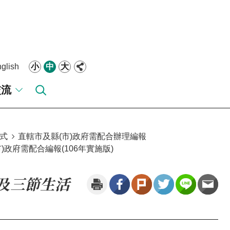
glish
小
中
大
交流
式
直轄市及縣(市)政府需配合辦理編報
政府需配合編報(106年實施版)
費及三節生活