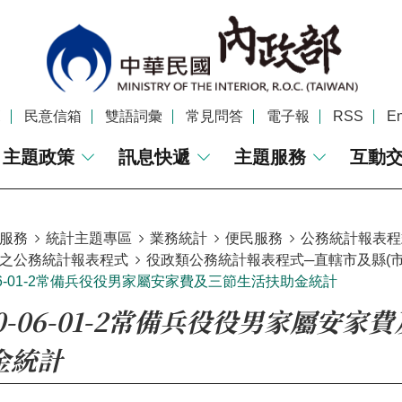
覽
民意信箱
雙語詞彙
常見問答
電子報
RSS
En
主題政策
訊息快遞
主題服務
互動
服務
統計主題專區
業務統計
便民服務
公務統計報表程
之公務統計報表程式
役政類公務統計報表程式─直轄市及縣(市)
-06-01-2常備兵役役男家屬安家費及三節生活扶助金統計
20-06-01-2常備兵役役男家屬安家
金統計