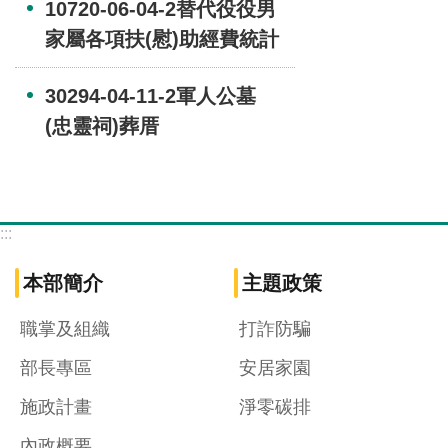
10720-06-04-2替代役役男
家屬各項扶(慰)助經費統計
30294-04-11-2軍人公墓
(忠靈祠)葬厝
:::
本部簡介
主題政策
職掌及組織
打詐防騙
部長專區
安居家園
施政計畫
淨零碳排
內政概要