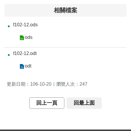
介
相關檔案
主
f102-12.ods
題
政
ods
策
訊
f102-12.odt
息
快
odt
遞
瀏覽人次：
更新日期：106-10-20
247
主
題
服
回上一頁
回最上面
務
互
動