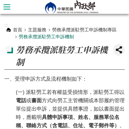
跳到主要內容區塊
進
:::
階
首頁
主題服務
勞務承攬派駐勞工申訴機制專區
搜
勞務承攬派駐勞工申訴機制
尋
勞務承攬派駐勞工申訴機
制
一、受理申訴方式及流程機制如下：
(一) 派駐勞工若有權益受損情形，派駐勞工得以
電話
或
書面
方式向勞工主管機關或本部履約管理
單位提出申訴，並提供具體事證，如以書面提出
本
時，應載明
具體申訴事項、姓名、服務單位名
部
稱、聯絡方式（含電話、住址、電子郵件等）
。
簡