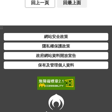
交
回上一頁
回最上面
流
回
首
:::
頁
網站安全政策
網
隱私權保護政策
站
導
政府網站資料開放宣告
覽
保有及管理個人資料
民
意
信
箱
雙
語