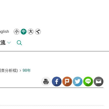
glish
小
中
大
交流
查分析檔)
98年