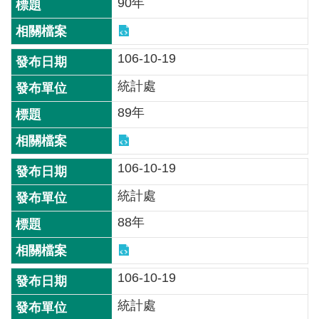
交
90年
流
回
106-10-19
首
統計處
頁
89年
網
站
導
106-10-19
覽
統計處
民
88年
意
信
箱
106-10-19
雙
統計處
語