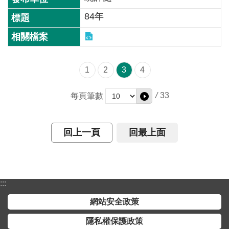
全
84年
政
策
隱
1
2
3
4
私
權
保
/
33
每頁筆數
護
政
回上一頁
回最上面
策
政
府
網
:::
站
網站安全政策
資
料
隱私權保護政策