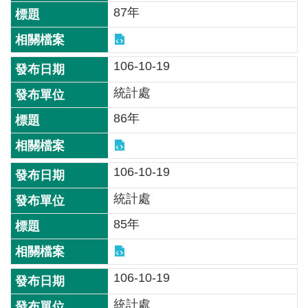
詞
87年
彙
常
106-10-19
見
問
統計處
答
86年
電
子
106-10-19
報
統計處
RSS
85年
English
網
106-10-19
站
安
統計處