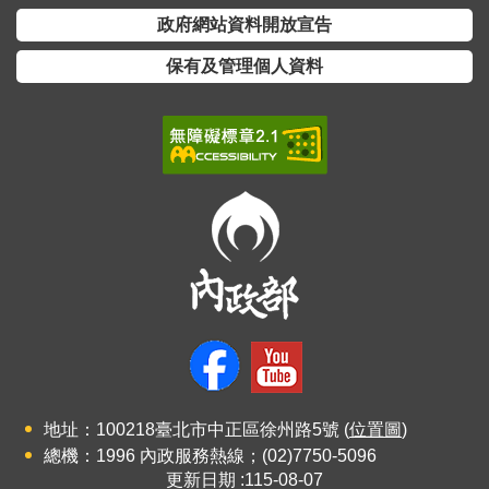
開
政府網站資料開放宣告
放
宣
保有及管理個人資料
告
保
有
及
管
理
個
人
資
料
地址：100218臺北市中正區徐州路5號 (
位置圖
)
總機：1996 內政服務熱線；(02)7750-5096
更新日期
115-08-07