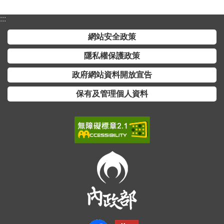
介
:::
主
網站安全政策
題
政
隱私權保護政策
策
政府網站資料開放宣告
訊
保有及管理個人資料
息
快
遞
主
題
服
務
互
動