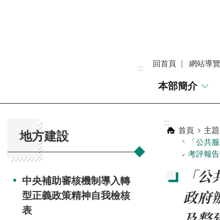
跳到主要內容區塊
回首頁
網站導
:::
本部簡介
:::
:::
首頁
主題
地方建設
「公共服
考評報告
「公
中央補助審核機制導入轉
政府
型正義政策精神自我檢核
表
及整