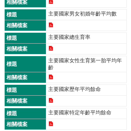
介
主要國家男女初婚年齡平均數
主
題
政
主要國家總生育率
策
訊
息
主要國家女性生育第一胎平均年
快
齡
遞
主
主要國家歷年平均餘命
題
服
務
主要國家特定年齡平均餘命
互
動