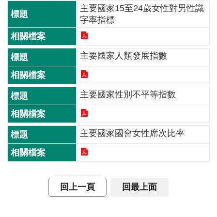
交
主要國家15至24歲女性對男性識
流
字率指標
回
首
主要國家人類發展指數
頁
網
站
主要國家性別不平等指數
導
覽
主要國家國會女性席次比率
民
意
信
箱
回上一頁
回最上面
雙
語