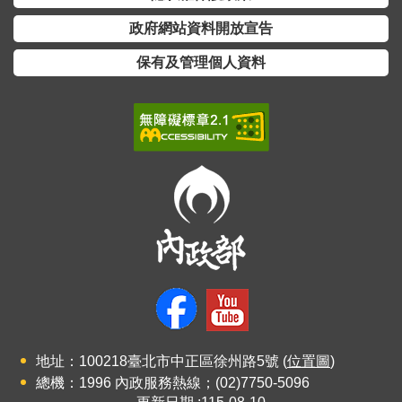
詞
政府網站資料開放宣告
彙
保有及管理個人資料
常
見
問
答
電
子
報
RSS
English
網
地址：100218臺北市中正區徐州路5號 (
位置圖
)
站
總機：1996 內政服務熱線；(02)7750-5096
安