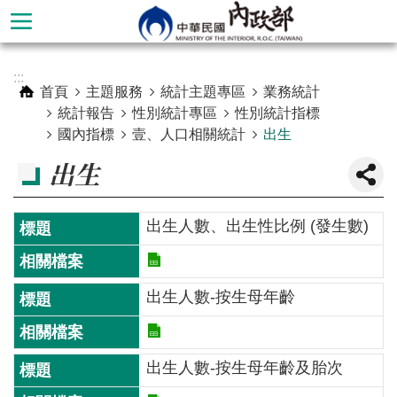
跳到主要內容區塊
進
:::
階
首頁
主題服務
統計主題專區
業務統計
搜
統計報告
性別統計專區
性別統計指標
尋
國內指標
壹、人口相關統計
出生
出生
出生人數、出生性比例 (發生數)
出生人數-按生母年齡
本
出生人數-按生母年齡及胎次
部
簡