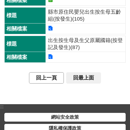
交
流
縣市原住民嬰兒出生按生母五齡
組(按發生)(105)
回
首
頁
出生按生母及生父原屬國籍(按登
記及發生)(87)
網
站
導
覽
回上一頁
回最上面
民
意
信
箱
:::
網站安全政策
雙
語
隱私權保護政策