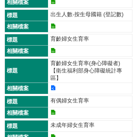
介
出生人數-按生母國籍 (登記數)
主
題
政
育齡婦女生育率
策
訊
息
育齡婦女生育率(身心障礙者)
快
【衛生福利部身心障礙統計專
遞
區】
主
題
有偶婦女生育率
服
務
互
未成年婦女生育率
動