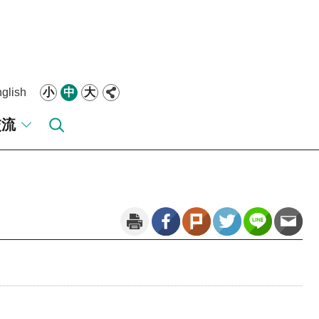
glish
小
中
大
交流