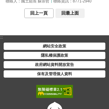
聯絡人：國土組長 蘇崇哲
聯絡資訊：8771-2940
詞
彙
回上一頁
回最上面
常
見
問
答
:::
網站安全政策
電
子
隱私權保護政策
報
政府網站資料開放宣告
RSS
保有及管理個人資料
English
網
站
安