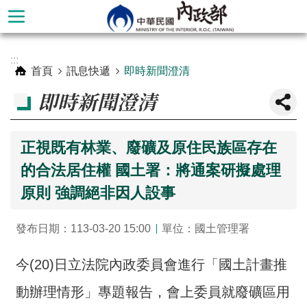
跳到主要內容區塊
進
:::
階
首頁
訊息快遞
即時新聞澄清
搜
即時新聞澄清
尋
正視既有林業、廢礦及原住民族區存在
的合法居住權 國土署：將通案研擬處理
原則 強調絕非因人設事
發布日期：113-03-20 15:00
單位：國土管理署
今(20)日立法院內政委員會進行「國土計畫推
本
部
動辦理情形」專題報告，會上委員就廢礦區用
簡