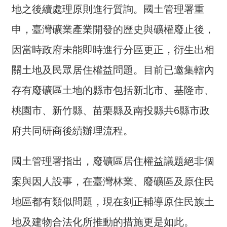
地之後續處理原則進行質詢。國土管理署重
介
申，臺灣礦業產業開發的歷史與礦權廢止後，
主
題
因當時政府未能即時進行分區更正，衍生出相
政
策
關土地及民眾居住權益問題。目前已邀集轄內
訊
存有廢礦區土地的縣市包括新北市、基隆市、
息
桃園市、新竹縣、苗栗縣及南投縣共6縣市政
快
遞
府共同研商後續辦理流程。
主
題
國土管理署指出，廢礦區居住權益議題絕非個
服
案與因人設事，在臺灣林業、廢礦區及原住民
務
地區都有類似問題，現在刻正輔導原住民族土
互
動
地及建物合法化所推動的措施更是如此。