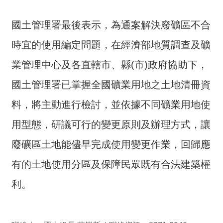
交
流
國土管理署最後表示，為通案解決廢礦區不合
回
時宜的使用編定問題，在經濟部地質調查及礦
首
頁
業管理中心及各直轄市、縣(市)政府協助下，
國土管理署已掌握全國礦業用地之土地清冊資
網
站
料，將主動進行檢討，並依據不同礦業用地使
導
覽
用型態，研議可行的變更原則及辦理方式，讓
廢礦區土地能儘早完成使用變更作業，回歸應
民
意
有的土地使用分區及保障民眾既有合法建築權
信
箱
利。
雙
語