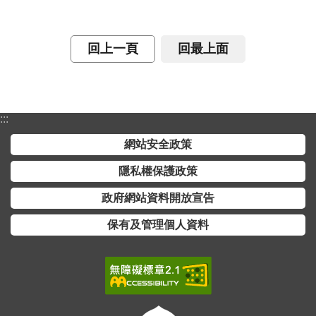
交
流
回上一頁
回最上面
回
首
頁
:::
網
站
網站安全政策
導
覽
隱私權保護政策
政府網站資料開放宣告
民
意
保有及管理個人資料
信
箱
雙
語