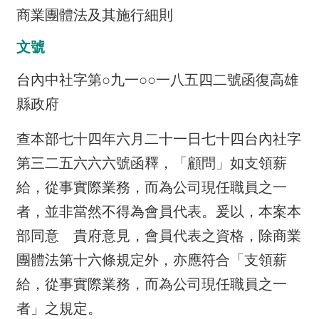
商業團體法及其施行細則
介
主
文號
題
台內中社字第○九一○○一八五四二號函復高雄
政
策
縣政府
訊
查本部七十四年六月二十一日七十四台內社字
息
快
第三二五六六六號函釋，「顧問」如支領薪
遞
給，從事實際業務，而為公司現任職員之一
主
者，並非當然不得為會員代表。爰以，本案本
題
部同意 貴府意見，會員代表之資格，除商業
服
務
團體法第十六條規定外，亦應符合「支領薪
給，從事實際業務，而為公司現任職員之一
互
動
者」之規定。