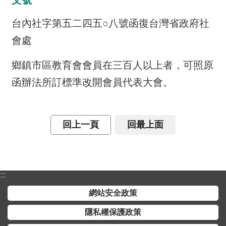
文號
介
台內社字第五二四五○八號函復台灣省政府社
主
會處
題
政
鄉鎮市區教育會會員在三百人以上者，可照原
策
函辦法所訂標準改開會員代表大會。
訊
息
快
回上一頁
回最上面
遞
主
題
服
:::
務
網站安全政策
互
隱私權保護政策
動