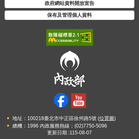
交
政府網站資料開放宣告
流
保有及管理個人資料
回
首
頁
網
站
導
覽
民
意
信
箱
地址：100218臺北市中正區徐州路5號 (
位置圖
)
總機：1996 內政服務熱線；(02)7750-5096
雙
更新日期
115-08-07
語